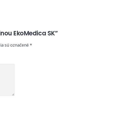
užinou EkoMedica SK”
ia sú označené
*