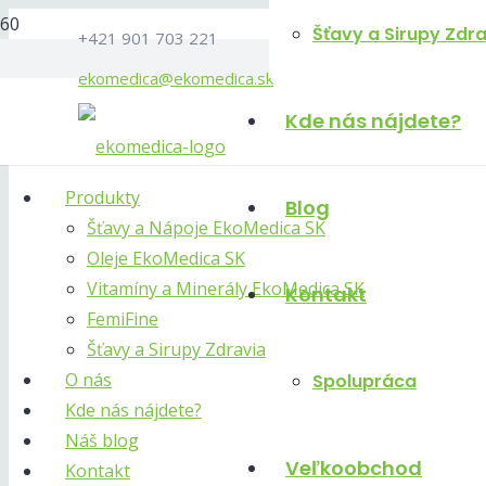
Šťavy a Sirupy Zdr
+421 901 703 221
ekomedica@ekomedica.sk
Kde nás nájdete?
Produkty
Blog
Šťavy a Nápoje EkoMedica SK
Oleje EkoMedica SK
Vitamíny a Minerály EkoMedica SK
Kontakt
FemiFine
Šťavy a Sirupy Zdravia
O nás
Spolupráca
Kde nás nájdete?
Náš blog
Veľkoobchod
Kontakt