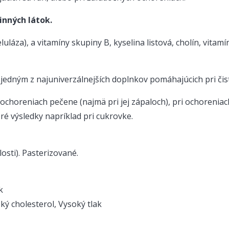
inných látok.
áza), a vitamíny skupiny B, kyselina listová, cholín, vitamín 
edným z najuniverzálnejších doplnkov pomáhajúcich pri čist
i ochoreniach pečene (najmä pri jej zápaloch), pri ochoreni
é výsledky napríklad pri cukrovke.
losti). Pasterizované.
k
ký cholesterol, Vysoký tlak