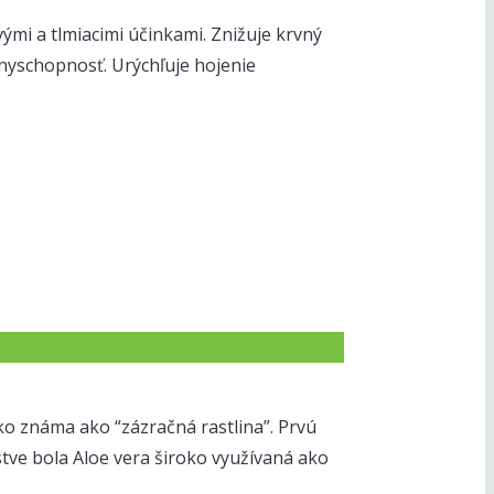
ými a tlmiacimi účinkami. Znižuje krvný
anyschopnosť. Urýchľuje hojenie
oko známa ako “zázračná rastlina”. Prvú
stve bola Aloe vera široko využívaná ako