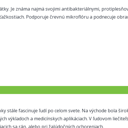
átky. Je známa najmä svojimi antibakteriálnymi, protiplesňov
h ťažkostiach. Podporuje črevnú mikroflóru a podnecuje obr
nia
ky stále fascinuje ľudí po celom svete. Na východe bola šir
ch výkladoch a medicínskych aplikáciach. V ľudovom liečiteľ
acich sa rán, alebo pri žalúdočných ochoreniach.