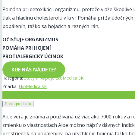
Pomáha pri detoxikácii organizmu, pretože viaže škodlivé l
tlak a hladinu cholesterolu v krvi. Pomáha pri žalúdočnýc
popálenín, tažko sa hojacich a rezných rán.
OČISŤUJE ORGANIZMUS
POMÁHA PRI HOJENÍ
PROTIALERGICKÝ ÚČINOK
KDE NÁS NÁJDETE?
Kategória:
Šťavy a Nápoje EkoMedica SK
Značka:
EkoMedica SK
Popis produktu
Ďalšie informácie
Recenzie (0)
Spôsob užíva
Popis produktu
Aloe vera je známa a používaná už viac ako 7000 rokov a ro
zmienku o vlastnostiach Aloe možno nájsť v dávnych indický
prostriedok na popáleniny, na urýchlenie hojenia tažko hoj