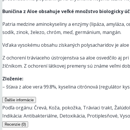
Buničina z Aloe obsahuje veľké množstvo biologicky úč
Patria medzine aminokyseliny a enzýmy (lipáza, amyláza, celul
sodík, zinok, železo, chróm, meď, germánium, mangán.
Vd’aka vysokému obsahu získaných polysacharidov je aloe j
Z ochorení tráviaceho ústrojenstva sa aloe osvedčilo aj pr
žlčníkom. Z ochorení látkovej premeny sú známe veľmi dobr
Zloženie:
– šťava z aloe vera 99.8%, kyselina citrónová (regulátor kys
Ďalšie informácie
Podľa orgánu:
Črevá, Koža, pokožka, Tráviaci trakt, Žalúdo
Indikácia:
Antibakteriálne, Detoxikácia, Protiplesňové, Vyso
Recenzie (0)